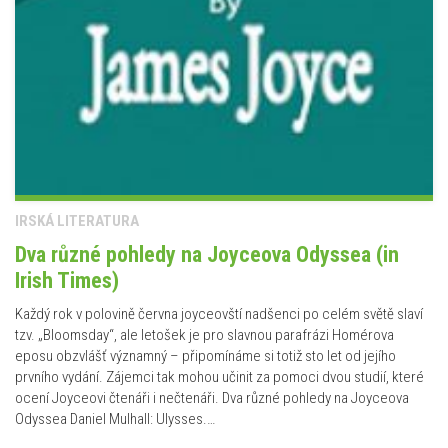
IRSKÁ LITERATURA
Dva různé pohledy na Joyceova Odyssea (in
Irish Times)
Každý rok v polovině června joyceovští nadšenci po celém světě slaví
tzv. „Bloomsday“, ale letošek je pro slavnou parafrázi Homérova
eposu obzvlášť významný – připomínáme si totiž sto let od jejího
prvního vydání. Zájemci tak mohou učinit za pomoci dvou studií, které
ocení Joyceovi čtenáři i nečtenáři. Dva různé pohledy na Joyceova
Odyssea Daniel Mulhall: Ulysses.…