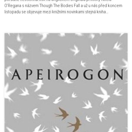
O’Regana s názvem Though The Bodies Fall a už u nás před koncem
listopadu se objevuje mezi knižními novinkami stejná kniha…