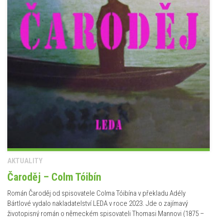
AKTUALITY
Čaroděj – Colm Tóibín
Román Čaroděj od spisovatele Colma Tóibína v překladu Adély
Bártlové vydalo nakladatelství LEDA v roce 2023. Jde o zajímavý
životopisný román o německém spisovateli Thomasi Mannovi (1875 –