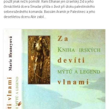
použít jinak než k pomstě. Rami Elhanan jen izraelský Žid a jeho
čtrnáctiletá dcera Smadar přišla o život při útoku palestinského
sebevražedného komanda. Bassám Aramín je Palestinec a jeho
desetiletou dceru Abir zabil…