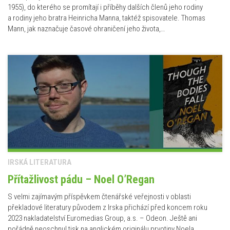
1955), do kterého se promítají i příběhy dalších členů jeho rodiny
a rodiny jeho bratra Heinricha Manna, taktéž spisovatele. Thomas
Mann, jak naznačuje časové ohraničení jeho života,…
IRSKÁ LITERATURA
Přítažlivost pádu – Noel O’Regan
S velmi zajímavým příspěvkem čtenářské veřejnosti v oblasti
překladové literatury původem z Irska přichází před koncem roku
2023 nakladatelství Euromedias Group, a.s. – Odeon. Ještě ani
pořádně neoschnul tisk na anglickém originálu prvotiny Noela