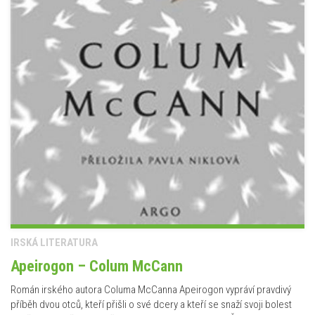
IRSKÁ LITERATURA
Apeirogon – Colum McCann
Román irského autora Columa McCanna Apeirogon vypráví pravdivý
příběh dvou otců, kteří přišli o své dcery a kteří se snaží svoji bolest