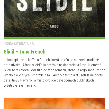
IRSKÁ LITERATURA
Slídil – Tana French
Irskou spisovatelku Tanu French, která se věnuje ne zcela tradičně
detektivnímu žánru, si oblíbilo pražské nakladatelství Argo. Nicméně
Slídil se tak trochu odlišuje od těch románů, které už Argo Taně French
vydalo a o kterých jsme zde psali. Autorka tentokrát ušetřila na počtu
detektivů v hlavní roli a místo dvojice osvědčených dublinských
vyšetřovatelů máme v…