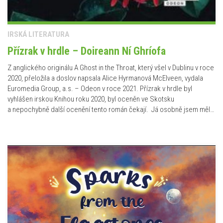
IRSKÁ LITERATURA
Přízrak v hrdle – Doireann Ní Ghríofa
Z anglického originálu A Ghost in the Throat, který všel v Dublinu v roce
2020, přeložila a doslov napsala Alice Hyrmanová McElveen, vydala
Euromedia Group, a.s. – Odeon v roce 2021. Přízrak v hrdle byl
vyhlášen irskou Knihou roku 2020, byl oceněn ve Skotsku
a nepochybně další ocenění tento román čekají. Já osobně jsem měl…