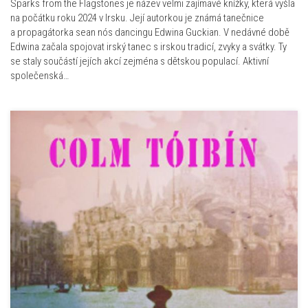
Sparks from the Flagstones je název velmi zajímavé knížky, která vyšla
na počátku roku 2024 v Irsku. Její autorkou je známá tanečnice
a propagátorka sean nós dancingu Edwina Guckian. V nedávné době
Edwina začala spojovat irský tanec s irskou tradicí, zvyky a svátky. Ty
se staly součástí jejích akcí zejména s dětskou populací. Aktivní
společenská…