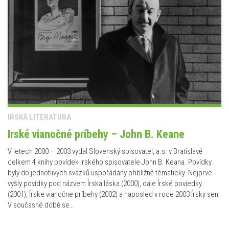
IRSKÁ LITERATURA
Irské vianočné príbehy – John B. Keane
V letech 2000 – 2003 vydal Slovenský spisovatel, a.s. v Bratislavě
celkem 4 knihy povídek irského spisovatele John B. Keana. Povídky
byly do jednotlivých svazků uspořádány přibližně tématicky. Nejprve
vyšly povídky pod názvem Írska láska (2000), dále Írské poviedky
(2001), Írske vianočne príbehy (2002) a naposled v roce 2003 Írsky sen.
V současné době se…