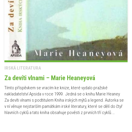
IRSKÁ LITERATURA
Za devíti vlnami – Marie Heaneyová
Tímto příspěvkem se vracím ke knize, které vydalo pražské
nakladatelství Apsida v roce 1999. Jedná se o knihu Marie Heaney
Za devíti vlnami s podtitulem Kniha irských mýtů a legend. Autorka se
v ní věnuje nejstarším památkám irské literatury, které se dělí do čtyř
hlavních cyklů a tato kniha obsahuje pověsti z prvních tří cyklů.…