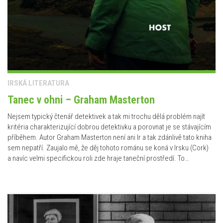
IRSKÁ LITERATURA
Tanec v ohni – Graham Masterton
Nejsem typický čtenář detektivek a tak mi trochu dělá problém najít
kritéria charakterizující dobrou detektivku a porovnat je se stávajícím
příběhem. Autor Graham Masterton není ani Ir a tak zdánlivě tato kniha
sem nepatří. Zaujalo mě, že děj tohoto románu se koná v Irsku (Cork)
a navíc velmi specifickou roli zde hraje taneční prostředí. To…