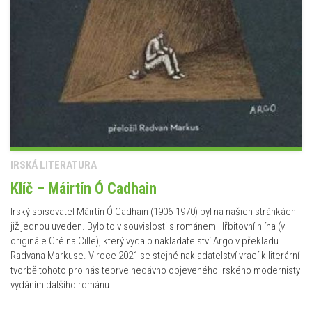
IRSKÁ LITERATURA
Klíč – Máirtín Ó Cadhain
Irský spisovatel Máirtín Ó Cadhain (1906-1970) byl na našich stránkách
již jednou uveden. Bylo to v souvislosti s románem Hřbitovní hlína (v
originále Cré na Cille), který vydalo nakladatelství Argo v překladu
Radvana Markuse. V roce 2021 se stejné nakladatelství vrací k literární
tvorbě tohoto pro nás teprve nedávno objeveného irského modernisty
vydáním dalšího románu…