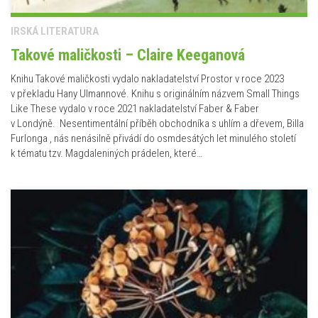
IRSKÁ LITERATURA
Takové maličkosti – Claire Keeganová
Knihu Takové maličkosti vydalo nakladatelství Prostor v roce 2023
v překladu Hany Ulmannové. Knihu s originálním názvem Small Things
Like These vydalo v roce 2021 nakladatelství Faber & Faber
v Londýně. Nesentimentální příběh obchodníka s uhlím a dřevem, Billa
Furlonga , nás nenásilně přivádí do osmdesátých let minulého století
k tématu tzv. Magdaleniných prádelen, které…